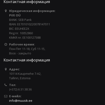
Контактная информация
Юридическая информация:
PVX OÜ
BANK: SEB Pank
IBAN: EE701010220078147011
BIC: EEUHEE2X
Reg nr. 10052860
KMKR nr. EE100127388
Рабочее время:
Пон-Пят 11-18, Суб 11-15,
Воск - закрыто
Контактная информация
Адрес:
10114 Kaupmehe 7-A2,
Tallinn, Estonia
Тел:
(+372) 6 31 38 36
Е-мейл:
info@muusik.ee