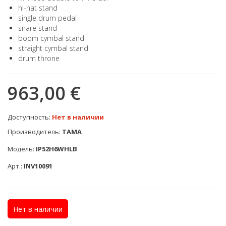
hi-hat stand
single drum pedal
snare stand
boom cymbal stand
straight cymbal stand
drum throne
963,00 €
Доступность:
Нет в наличии
Производитель:
TAMA
Модель:
IP52H6WHLB
Арт.:
INV10091
Нет в наличии