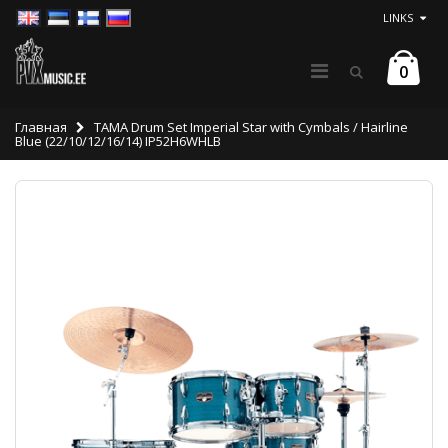
LINKS
0
Главная
TAMA Drum Set Imperial Star with Cymbals / Hairline
Blue (22/10/12/16/14) IP52H6WHLB