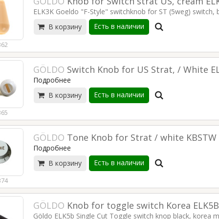
GÖLDO
Knob for Switch strat US, cream EL
SABIAN XSR
3/4 VIOLINSTUI34
PERFORMANCE SET with
ELK3K Goeldo "F-Style" switchknob for ST (5weg) switch, 
235,00 €
FREE 18“ Crash
XSR5005GB
Есть в наличии
В корзину
822,00 €
362
GÖLDO
Switch Knob for US Strat, / White 
Подробнее
Есть в наличии
В корзину
365
GÖLDO
Tone Knob for Strat / white KBSTW
Подробнее
Есть в наличии
В корзину
374
GÖLDO
Knob for toggle switch Korea ELK5B
Göldo ELK5b Single Cut Toggle switch knop black, korea 