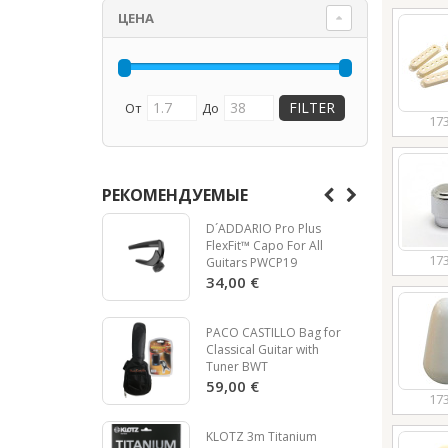
ЦЕНА
От
До
17
РЕКОМЕНДУЕМЫЕ
D´ADDARIO Pro Plus
FlexFit™ Capo For All
17
Guitars PWCP19
34,00 €
PACO CASTILLO Bag for
Classical Guitar with
Tuner BWT
59,00 €
17
KLOTZ 3m Titanium