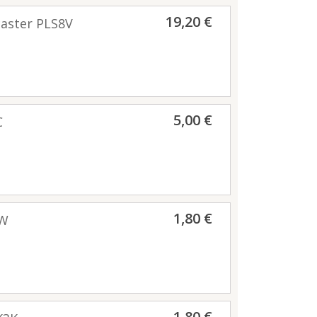
19,20 €
caster PLS8V
5,00 €
C
1,80 €
1W
1,80 €