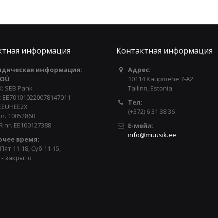
ктная информация
Контактная информация
дическая информация:
Адрес:
 OÜ
10114 Kaupmehe 7-A2,
: SEB Pank
Tallinn, Estonia
: EE701010220078147011
Тел:
 EEUHEE2X
(+372) 6 31 38 36
nr. 10052860
 nr. EE100127388
Е-мейл:
info@muusik.ee
очее время:
Пят 11-18, Суб 11-15,
 - закрыто