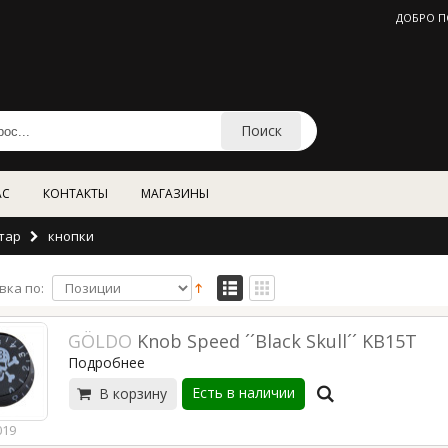
ДОБРО П
Поиск
АС
КОНТАКТЫ
МАГАЗИНЫ
итар
кнопки
вка по:
GÖLDO
Knob Speed ´´Black Skull´´ KB15T
Подробнее
Есть в наличии
В корзину
019