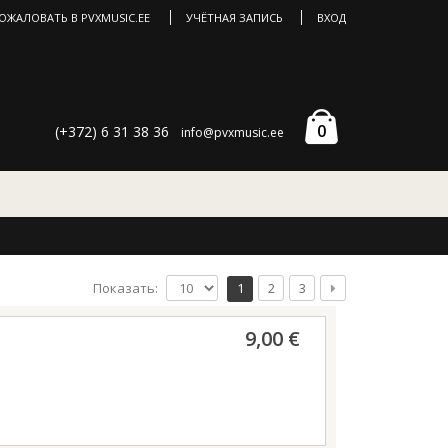
ОЖАЛОВАТЬ В PVXMUSIC.EE
УЧЁТНАЯ ЗАПИСЬ
ВХОД
0
(+372) 6 31 38 36
info@pvxmusic.ee
Показать:
1
2
3
9,00 €