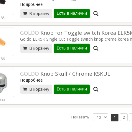
Подробнее
Есть в наличии
В корзину
385
GÖLDO
Knob for Toggle switch Korea ELK5
Göldo ELK5K Single Cut Toggle switch knop creme korea
Есть в наличии
В корзину
386
GÖLDO
Knob Skull / Chrome KSKUL
Подробнее
Есть в наличии
В корзину
909
Показать:
1
2