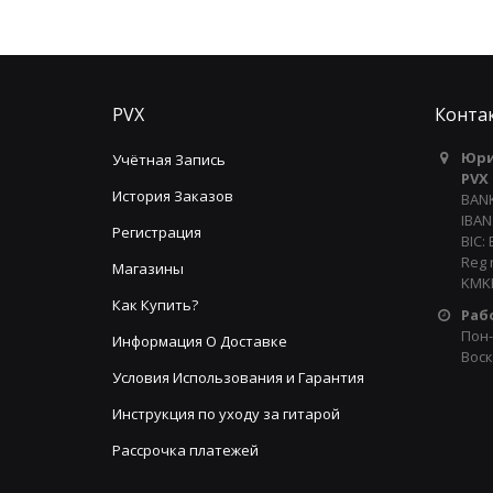
PVX
Конта
Юри
Учётная Запись
PVX
История Заказов
BANK
IBAN
Регистрация
BIC:
Reg 
Магазины
KMKR
Как Купить?
Раб
Пон-
Информация О Доставке
Воск
Условия Использования и Гарантия
Инструкция по уходу за гитарой
Рассрочка платежей