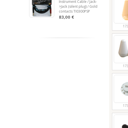
Instrument Cable / Jack-
>Jack (silent plug) / Gold
contacts TI0300PSP
83,00 €
17
17
17