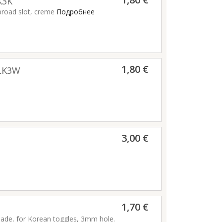
K3K
broad slot, creme
Подробнее
1,80 €
ELK3W
3,00 €
1,70 €
made, for Korean toggles, 3mm hole.