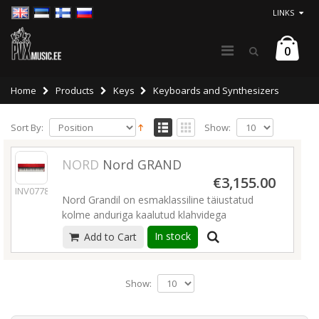
LINKS
0
Home
Products
Keys
Keyboards and Synthesizers
Sort By:
Show:
NORD
Nord GRAND
€3,155.00
INV07785
Nord Grandil on esmaklassiline täiustatud
kolme anduriga kaalutud klahvidega
klaviatuur, mis jäljendavad haamrite liigutusi
In stock
Add to Cart
erakordse täpsusega, pakkudes akustilise
kontsertklaveri sujuvat ja loomulikku
tunnetust. Nordi auhinnatud live-funktsioonide
Show:
ja praktilise kasutajaliidesega kerge Nord
Grand pakub mitte ainult erakordset