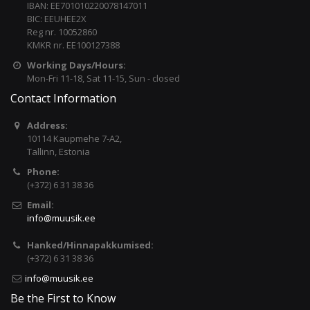
IBAN: EE701010220078147011
BIC: EEUHEE2X
Reg nr. 10052860
KMKR nr. EE100127388
Working Days/Hours:
Mon-Fri 11-18, Sat 11-15, Sun - closed
Contact Information
Address:
10114 Kaupmehe 7-A2,
Tallinn, Estonia
Phone:
(+372) 6 31 38 36
Email:
info@muusik.ee
Hanked/Hinnapakkumised:
(+372) 6 31 38 36
info@muusik.ee
Be the First to Know