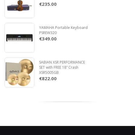
€235.00
YAMAHA Portable Keyboard
PSREW320
€349.00
Read more
SABIAN XSR PERFORMANCE
SET with FREE 18“ Crash
XSR5005GB
€822.00